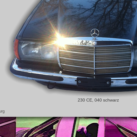
230 CE, 040 schwarz
urg